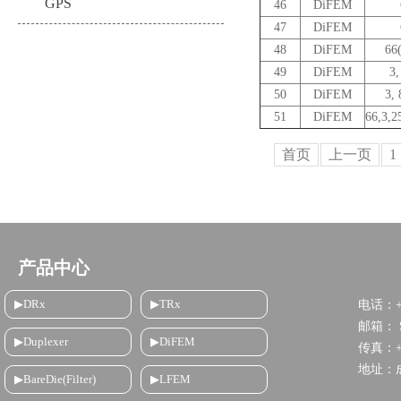
GPS
46
DiFEM
47
DiFEM
48
DiFEM
66(
49
DiFEM
3,
50
DiFEM
3, 
51
DiFEM
66,3,2
首页
上一页
1
产品中心
▶DRx
▶TRx
电话：+8
邮箱： Sa
▶Duplexer
▶DiFEM
传真：+86
地址：
▶BareDie(Filter)
▶LFEM