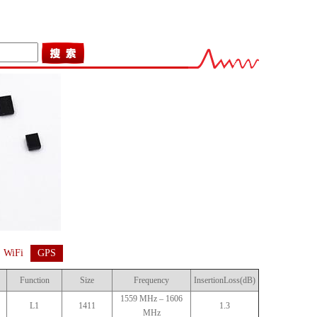
WiFi
GPS
Function
Size
Frequency
InsertionLoss(dB)
1559 MHz – 1606
L1
1411
1.3
MHz