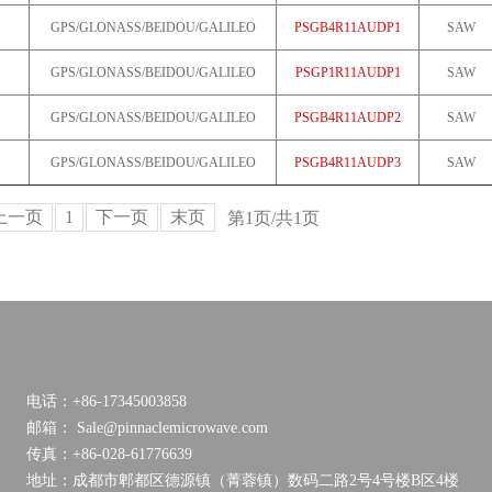
GPS/GLONASS/BEIDOU/GALILEO
PSGB4R11AUDP1
SAW
GPS/GLONASS/BEIDOU/GALILEO
PSGP1R11AUDP1
SAW
GPS/GLONASS/BEIDOU/GALILEO
PSGB4R11AUDP2
SAW
GPS/GLONASS/BEIDOU/GALILEO
PSGB4R11AUDP3
SAW
上一页
1
下一页
末页
第1页/共1页
电话：+86-17345003858
邮箱： Sale@pinnaclemicrowave.com
传真：+86-028-61776639
地址：成都市郫都区德源镇（菁蓉镇）数码二路2号4号楼B区4楼