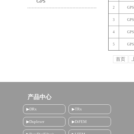
GPS
2
GPS
3
GPS
4
GPS
5
GPS
首页
产品中心
▶DRx
▶TRx
▶Duplexer
▶DiFEM