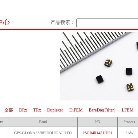
中心
产品搜索：
：
全部
DRx
TRx
Duplexer
DiFEM
BareDie(Filter)
LFEM
ry
Band
P/N
Process
GPS/GLONASS/BEIDOU/GALILEO
PSGB4R14AUDP1
SAW