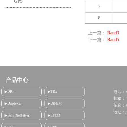
GPS
7
8
上一篇：
Band3
下一篇：
Band5
产品中心
▶DRx
▶TRx
电话：+8
邮箱： Sa
▶Duplexer
▶DiFEM
传真：+86
地址：
▶BareDie(Filter)
▶LFEM