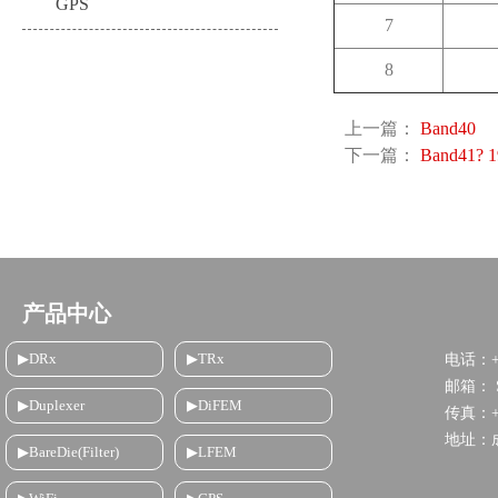
GPS
7
8
上一篇：
Band40
下一篇：
Band41? 
产品中心
▶DRx
▶TRx
电话：+8
邮箱： Sa
▶Duplexer
▶DiFEM
传真：+86
地址：
▶BareDie(Filter)
▶LFEM