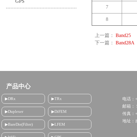
GPS
7
8
上一篇：
Band25
下一篇：
Band28A
产品中心
▶DRx
▶TRx
电话：+8
邮箱： Sa
▶Duplexer
▶DiFEM
传真：+86
地址：
▶BareDie(Filter)
▶LFEM